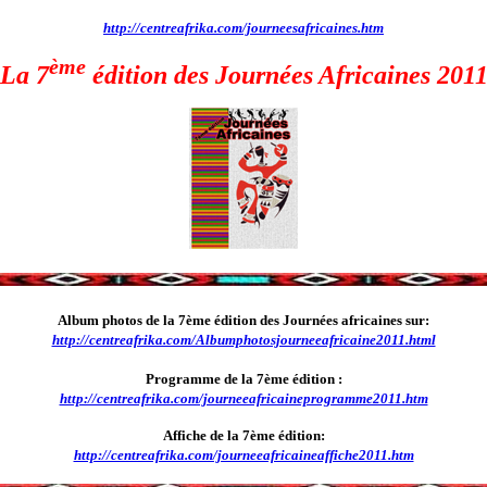
http://centreafrika.com/journeesafricaines.htm
ème
La 7
édition des Journées Africaines 201
Album photos de la 7ème édition des Journées africaines
sur:
http://centreafrika.com/Albumphotosjourneeafricaine2011.html
Programme de la 7ème édition :
http://centreafrika.com/journeeafricaineprogramme2011.htm
Affiche de la 7ème édition:
http://centreafrika.com/journeeafricaineaffiche2011.htm