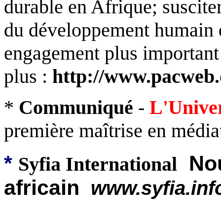
durable en Afrique; suscit
du développement humain d
engagement plus important 
plus :
http://www.pacweb.o
*
Communiqué
-
L'Unive
première maîtrise en médiat
*
No
Syfia International
africain
www.syfia.inf
_______________